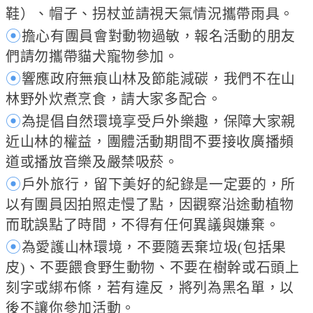
鞋）、帽子、拐杖並請視天氣情況攜帶雨具。
⦿
擔心有團員會對動物過敏，報名活動的朋友
們請勿攜帶貓犬寵物參加。
⦿
響應政府無痕山林及節能減碳，我們不在山
林野外炊煮烹食，請大家多配合。
⦿
為提倡自然環境享受戶外樂趣，保障大家親
近山林的權益，團體活動期間不要接收廣播頻
道或播放音樂及嚴禁吸菸。
⦿
戶外旅行，留下美好的紀錄是一定要的，所
以有團員因拍照走慢了點，因觀察沿途動植物
而耽誤點了時間，不得有任何異議與嫌棄。
⦿
為愛護山林環境，不要隨丟棄垃圾(包括果
皮)、不要餵食野生動物、不要在樹幹或石頭上
刻字或綁布條，若有違反，將列為黑名單，以
後不讓你參加活動。