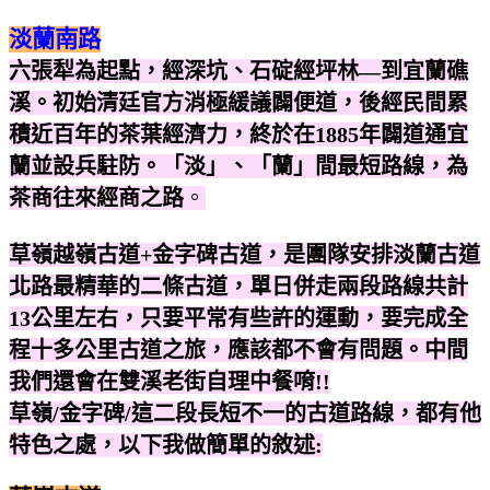
淡蘭南路
六張犁為起點，經深坑、石碇經坪林—到宜蘭礁
溪。初始清廷官方消極緩議闢便道，後經民間累
積近百年的茶葉經濟力，終於在1885年闢道通宜
蘭並設兵駐防。「淡」、「蘭」間最短路線，為
茶商往來經商之路
。
草嶺越嶺古道+金字碑古道，是團隊安排淡蘭古道
北路最精華的二條古道，單日併走兩段路線共計
13公里左右，只要平常有些許的運動，要完成全
程十多公里古道之旅，應該都不會有問題。中間
我們還會在雙溪老街自理中餐唷!!
草嶺/金字碑/這二段長短不一的古道路線
，都有他
特色之處
，以下我做簡單的敘述: