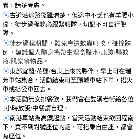
者，請多考慮。
⦿
古道沿途路徑雖清楚，但途中不乏也有羊腸小
徑，徒步過程務必跟緊領隊，切記不可自行脫
隊。
⦿
徒步過程期間，難免會遭蚊蟲叮咬，碰撞跌
倒，建議個人隨身攜帶生理食鹽水/ok蹦/驅蚊
液/肌樂等物品。
⦿
東部宜蘭/花蓮/台東上來的夥伴，早上可在瑞
芳車站集合，活動結束可至頭城車站下車，搭火
車或搭公車回去。
⦿
本活動無安排餐飲，我們會在雙溪老街給各位
1小時放飯/中餐請自理。
⦿
南港車站為高鐵起點，當天活動結束欲回程南
下，買不到對號座位的話
，
可搭乘自由座，都會
有座位。