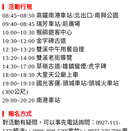
▎
活動行程
08:45~08:50
高鐵南港車站/北出口/南興公園
09:40~08:45 瑞芳
車站/前廣場
10:00~10:30 猴硐遊客中心
10:30~12:00 金字碑古道
12:30~13:20 雙溪中午用餐自理
13:20~14:00 雙溪老街導覽
14:30~17:00 草嶺古道/雄鎮蠻煙/虎字碑
18:00~18:30 大里天公廟上車
19:00~19:10 國光客運-頭城車站/頭城火車站
(300公尺)
20:00~20:20 南港車站
▎
報名方式
對活動有疑問，可以事先電話詢問：0927-111-
137(曉沛)、0986-808-529(紫竹)、0927 320 708(東