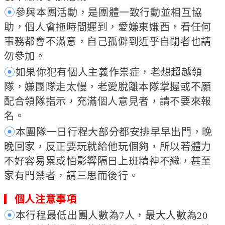
⦿
參與本團活動，是團體一致行動並相互協
助，個人會拖時間遲到，愛嫌東嫌西，看任何
事務都會不滿意，自己孤僻到近乎自閉者也請
勿參加。
⦿
如果你犯有個人主義作祟症，老想超越領
隊，嫌團隊走太慢，老愛脫離本隊掌握或不願
配合領隊指示，充滿個人意見者，請不要來報
名。
⦿
本團隊一日行程大部分都安排早早出門，晚
晚回家，反正要玩就給他玩個夠，所以若體力
不好容易累或怕影響隔日上班精神不繼，甚至
家有門禁者，請三思而後行。
▎
個人注意事項
⦿
本行程最低出團人數為7人，最大人數為20