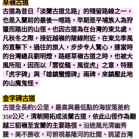
草嶺古道
古道為昔日「淡蘭古道北路」的殘留路線之一，
也是入蘭前的最後一哩路，早期
是平埔族人為狩
獵而踏出的山徑。也因古道為在台灣的東北處
，
凡秋冬之際，接近越嶺的陵線附近，在東北季風
的直擊下，過往的旅人，步步
令人驚心
，連當時
的台灣總兵劉明燈，路經草嶺古道之時，也
被大
風所阻，因而
以
「雲從龍、風從虎」之意
，特
題
「虎字碑」與「雄鎮蠻煙碑」兩碑
，來
鎮壓此地
的山魔鬼怪。
金字碑古道
古道全長約5公里
，
最高與最低點的海拔落差約
350公尺
，
清朝開拓成淡蘭古道
，
依此山徑作為翻
越三貂嶺至宜蘭的主要路徑。
沿途風光清幽秀
麗、美不勝收，可俯視基隆河的壯闊、挑望台灣