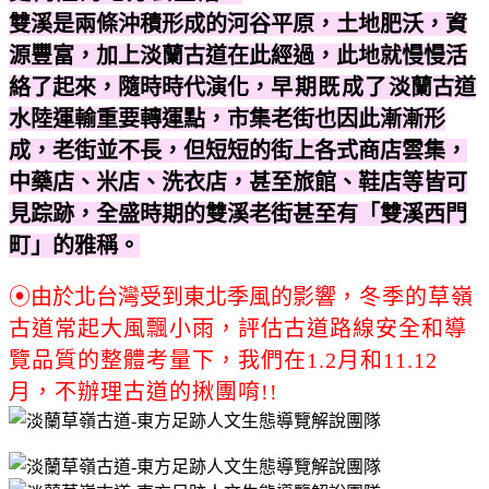
雙溪是兩條沖積形成的河谷平原
，土地肥沃，資
源豐富，加上淡蘭古道在此經過，此地就慢慢活
絡了起來，隨時時代演化，
早期既成了
淡蘭古道
水陸運輸重要轉運點
，市集老街
也因此漸漸形
成
，老街並不長，但
短短的街上各式商店雲集，
中藥店、米店、洗衣店，甚至旅館、鞋店等皆可
見踪跡，全盛時期的雙溪老街甚至有「雙溪西門
町」的雅稱。
⦿由於北台灣受到東北季風的影響
，冬季的草嶺
古道常起大風飄小雨，評估古道路線安全和導
覽品質的整體考量下，我們在1.2月和11.12
月，不辦理古道的揪團唷!!