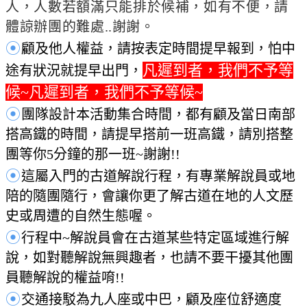
人
，
人數若額滿只能排於候補，如有不便，請
體諒辦團的難處..謝謝。
⦿
顧及他人權益，請按表定時間提早報到，怕中
凡遲到者，我們不予等
途有狀況就提早出門，
候~凡遲到者，我們不予等候~
⦿
團隊設計本活動集合時間，都有顧及當日南部
搭高鐵的時間，請提早搭前一班高鐵，請別搭整
團等你5分鐘的那一班~謝謝!!
⦿
這屬入門的古道解說行程，有專業解說員或地
陪的隨團隨行，會讓你更了解古道在地的人文歷
史或周遭的自然生態喔。
⦿
行程中~解說員會在古道某些特定區域進行解
說
，如對聽解說無興趣者，也請不要干擾其他團
員聽解說的權益唷!!
⦿
交通接駁為九人座或中巴，顧及座位舒適度