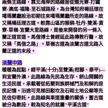
兩條主路線，靠北海岸的路線是從燦光寮-打鐵
寮-澳底-福隆-至石城路段，為台灣知府楊廷理在
噶瑪蘭廳設治初期往來噶瑪蘭廳所走的路線，故
又稱楊廷理古道。較靠山區的猴硐-牡丹-雙溪-貢
寮-草嶺-宜蘭大里路線，是後來開發的另一條入
蘭正道官道。馬偕博士曾經延此路傳教行醫，故
又稱「馬偕之路」。草嶺古道為淡蘭古道北路入
蘭正道的末段。
淡蘭中路
暖暖為起點，經平溪(十分)至雙溪(柑腳、泰平)—
到宜蘭外澳，此路線為先民為生存、耕山開闢的
生活民道，承載著從拓墾到族群械鬥及和解的庶
民記憶。沿途可見梯田駁坎及石砌土地公廟等先
民信仰寄託。此路線與車道重疊的關係，舊古道
被分為數段，較為知名的就屬"平溪古道"