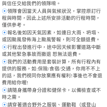
與信任交給我們的領隊唷。
⦿
領隊會因當天人員與氣候狀況，掌控原訂行
程與時間，因此上述所安排活動的行程時間，
僅供參考。
⦿
報名後如因天氣因素，如連日大雨、坍塌、
或因颱風發佈海上颱風警報，則可全額退費。
⦿
行程出發進行中，途中因天候影響道路中斷
或其他緊急事故而撤退 恕無法退費。
⦿
我們的活動費用是套裝計算，所有行程內有
提供的服務，如:保險/食宿/交通，你用不不上
的話，我們視同你放棄應有權利!事後也不會退
費用給你喔!
⦿
請隨身攜帶身分證和健保卡，以備檢查或不
時之需。
⦿
請穿著適合野外之服裝、運動鞋（或登山