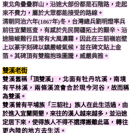
東北角疊疊群山
，
沿途大部份都是石階路
，
走起
來不費力
，
屬於大眾都能接受的路線
。
清朝同治六年(1867年)冬
，
台灣總兵劉明燈率兵
前往宜蘭巡查，有感於先民開疆拓土的艱辛、沿
途險峻難行且常有大風濃霧
，
因此在三貂嶺岩壁
上以篆字刻碑以鎮嚴峻氣候
，
並在碑文貼上金
箔。其碑頂有雙龍抱珠圖騰
，
威嚴典雅。
雙溪老街
雙溪
舊稱「頂雙溪」
，
北面有牡丹坑溪
，
南境
有平林溪，兩條溪流會合於現今河谷
，故而稱
為雙溪
。
雙溪
曾有平埔族
「三貂社」族人
在此生活過
，由
於進入宜蘭開墾，來往的漢人越來越多，並沿途
定居下來，使得族人不得不選擇搬離此區
，轉往
更內陸的地方去生活
。