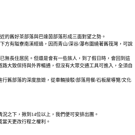
鄰近的舊好茶部落與巴達茵部落形成三面對望之勢。
下方有隘寮南溪經過，因而青山/深谷/瀑布圍繞著舊筏灣，可說
裡已無長住居民。但還是會有一些族人，到了假日時，會回到這
道路大致保持與外界暢通，但沒有大眾交通工具可進入，全須自
行舊部落的深度旅遊，從車輛接駁/部落用餐/石板屋導覽/文化
況之下，揪到14位以上
，
我們便可安排出團
。
或當天更改行程之權利。