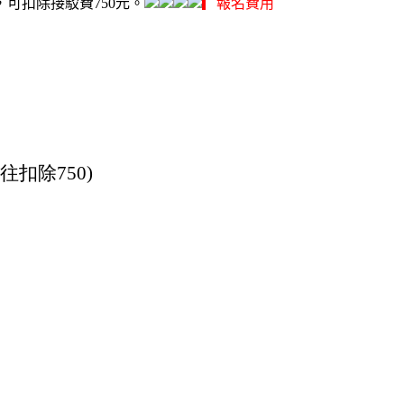
可扣除接駁費750元。
▎
報名費用
往扣除
750)