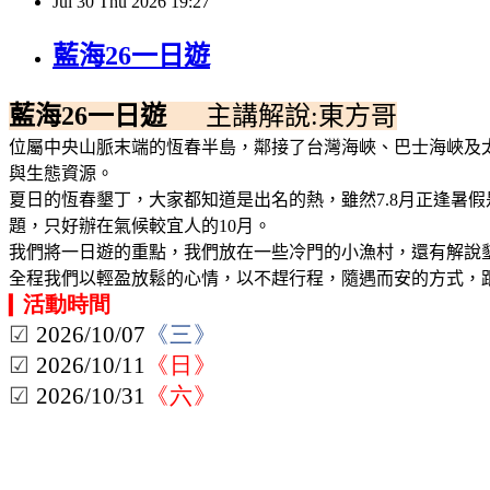
Jul
30
Thu
2026
19:27
藍海26一日遊
藍海26一日遊
主講解說:東方哥
位屬中央山脈末端的恆春半島，鄰接了台灣海峽、巴士海峽及
與生態資源。
夏日的恆春墾丁，大家都知道是出名的熱，雖然7.8月正逢暑
題，只好辦在氣候較宜人的10月。
我們將一日遊的重點，我們放在一些冷門的小漁村，還有解說
全程我們以輕盈放鬆的心情，以不趕行程，隨遇而安的方式，
活動時間
▎
☑
2026/10/07
《
三
》
☑
2026/10/11
《
日
》
☑
2026/10/31
《
六
》