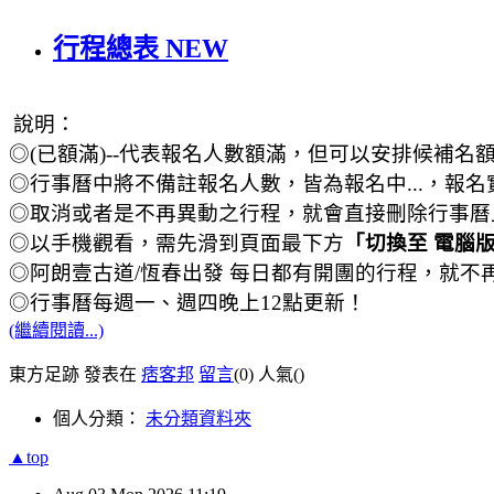
行程總表 NEW
說明：
◎(已額滿)--代表報名人數額滿，但可以安排候補名
◎行事曆中將不備註報名人數，皆為報名中...，報名
◎取消或者是不再異動之行程，就會直接刪除行事曆
◎以手機觀看，需先滑到頁面最下方
「切換至 電腦
◎
阿朗壹古道/恆春出發 每日都有開團的行程，就不
◎行事曆每週一、週四晚上12點更新！
(繼續閱讀...)
東方足跡 發表在
痞客邦
留言
(0)
人氣(
)
個人分類：
未分類資料夾
▲top