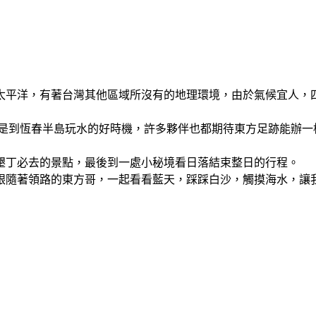
太平洋，有著台灣其他區域所沒有的地理環境，由於氣候宜人，
假是到恆春半島玩水的好時機，許多夥伴也都期待東方足跡能辦
墾丁必去的景點，最後到一處小秘境看日落結束整日的行程。
跟隨著領路的東方哥，一起看看藍天，踩踩白沙，觸摸海水，讓