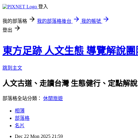
登入
我的部落格
我的部落格後台
我的帳號
登出
東方足跡 人文生態 導覽解說團
跳到主文
人文古道、走讀台灣 生態健行、定點解說
部落格全站分類：
休閒旅遊
相簿
部落格
名片
Dec
22
Mon
2025
21:59