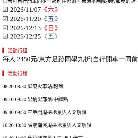
◎若可自行開車同步一起前往部落，無須本團隊接駁服務的話，
☑
2026/11/07
《
六
》
☑
2026/11/20
《
五
》
☑
2026/12/13
《
日
》
☑
2026/12/25
《
五
》
▎
活動行程
每人
2450
元
/東方足跡同學九折
(
自行開車一同前
▎
活動行程
08:20-08:30 屏東火車站/報到
09:10-09:20 里納里部落/中繼點
09:40-09:50 三地門周邊地景與人文解說
10:20-10:30 隘寮南溪周邊地景與人文解說