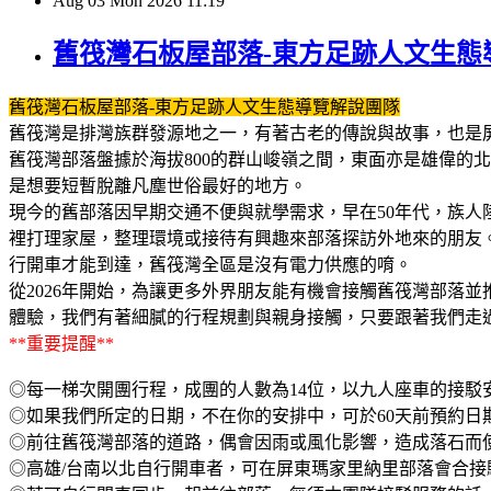
Aug
03
Mon
2026
11:19
舊筏灣石板屋部落-東方足跡人文生態
舊筏灣石板屋部落-東方足跡人文生態導覽解說團隊
舊筏灣是排灣族群發源地之一，有著古老的傳說與故事，也是屏
舊筏灣部落盤據於海拔800的群山峻嶺之間，東面亦是雄偉的
是想要短暫脫離凡塵世俗最好的地方。
現今的舊部落因早期交通不便與就學需求，早在50年代，族人
裡打理家屋，整理環境或接待有興趣來部落探訪外地來的朋友
行開車才能到達，舊筏灣全區是沒有電力供應的唷。
從2026年開始，為讓更多外界朋友能有機會接觸舊筏灣部落
體驗，我們有著細膩的行程規劃與親身接觸，只要跟著我們走過
**重要提醒**
◎每一梯次開團行程，成團的人數為14位，以九人座車的接駁
◎如果我們所定的日期，不在你的安排中
，可於60天前預約日
◎前往舊筏灣部落的道路，偶會因雨或風化影響，造成落石而
◎高雄/台南以北自行開車者，可在屏東瑪家里納里部落會合接