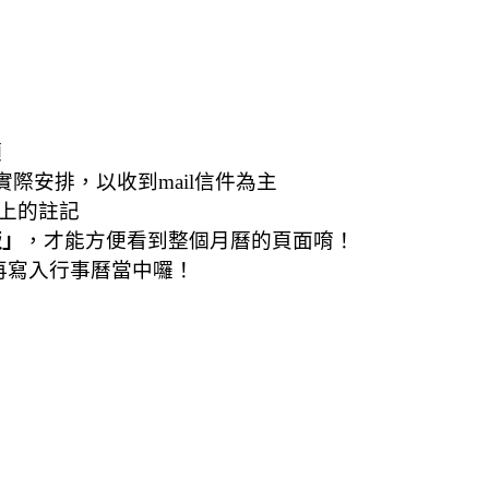
額
實際安排，以收到mail信件為主
上的註記
版」
，才能方便看到整個月曆的頁面唷！
再寫入行事曆當中囉！