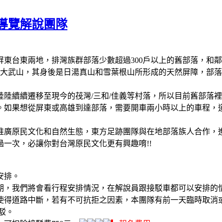
導覽解說團隊
東台東兩地，排灣族群部落少數超過300戶以上的舊部落，和
北大武山，其身後是日湯真山和雪葉根山所形成的天然屏障，部落
陸陸續續遷移至現今的茷灣/三和/佳義等村落，所以目前舊部落
。如果想從屏東或高雄到達部落，需要開車兩小時以上的車程，
並推廣原民文化和自然生態，東方足跡團隊與在地部落族人合作，進
一次，必讓你對台灣原民文化更有興趣唷!!
安排。
期
，我們將會看行程安排情況，在解說員跟接駁車都可以安排的情
使得道路中斷，若有不可抗拒之因素，本團隊有前一天臨時取消
駁。